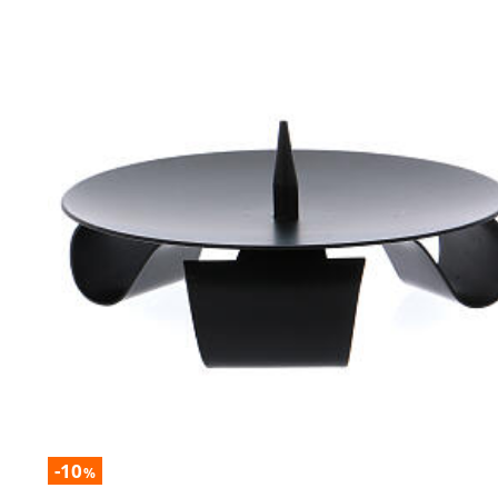
-10
%