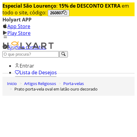
Especial São Lourenço
:
15% de DESCONTO EXTRA
em
todo o site, código:
260807
Holyart APP
App Store
Play Store
Ajuda e contatos
Conheça premium
Entrar
Lista de Desejos
Inicio
Artigos Religiosos
Porta-velas
0
Prato porta-vela oval em latão ouro decorado
Carrinho de Compras