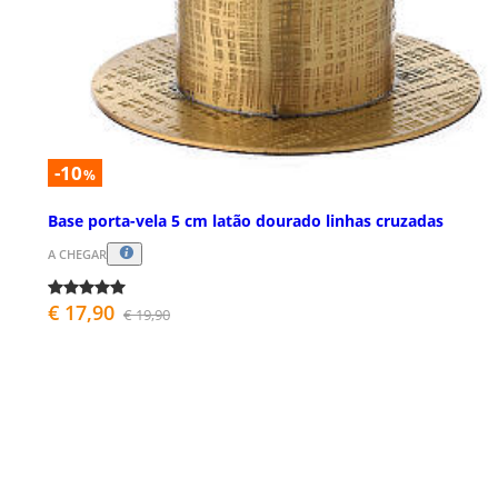
-10
%
Base porta-vela 5 cm latão dourado linhas cruzadas
A CHEGAR
€ 17,90
€ 19,90