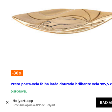
-30
%
Prato porta-vela folha latão dourado brilhante vela 9x5,5 
DISPONÍVEL
Holyart app
BAIXA
€ 16,73
€ 23,90
Descubra agora a APP de Holyart