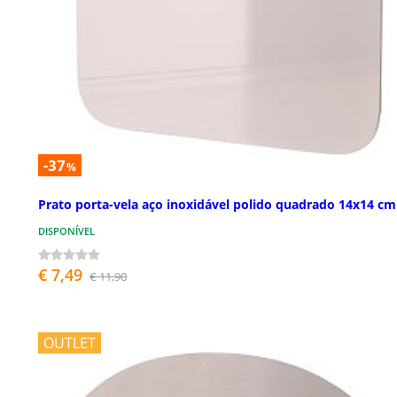
-37
%
Prato porta-vela aço inoxidável polido quadrado 14x14 cm
DISPONÍVEL
€ 7,49
€ 11,90
OUTLET