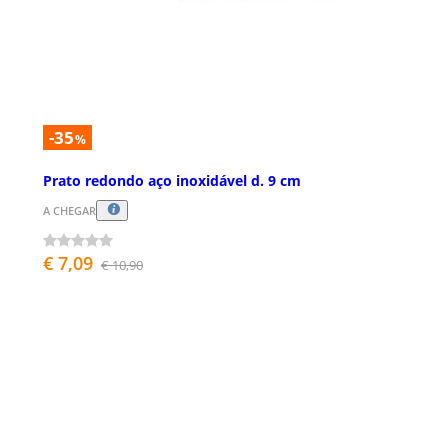
-35
%
Prato redondo aço inoxidável d. 9 cm
A CHEGAR
€ 7,09
€ 10,90