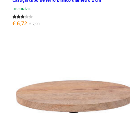
Castiçal tubo de ferro branco diâmetro 2 cm
DISPONÍVEL
€ 6,72
€ 7,90