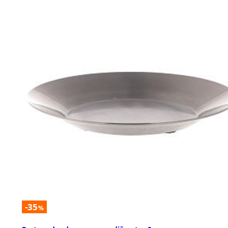
-35
%