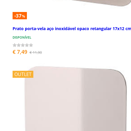
-37
%
Prato porta-vela aço inoxidável opaco retangular 17x12 c
DISPONÍVEL
€ 7,49
€ 11,90
OUTLET