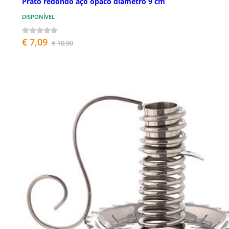
Prato redondo aço opaco diâmetro 9 cm
DISPONÍVEL
€ 7,09
€ 10,90