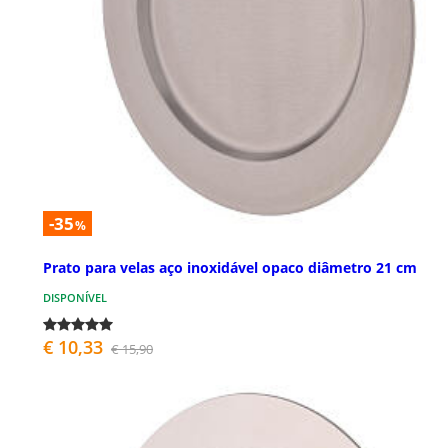
-35
%
Prato para velas aço inoxidável opaco diâmetro 21 cm
DISPONÍVEL
€ 10,33
€ 15,90