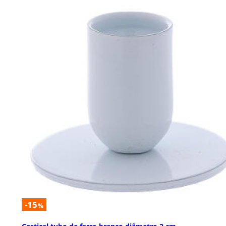
-15
%