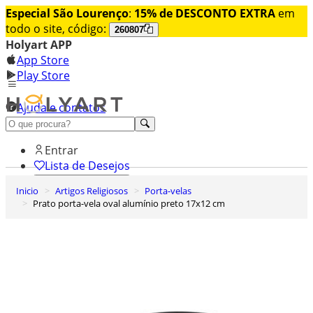
Especial São Lourenço
:
15% de DESCONTO EXTRA
em
todo o site, código:
260807
Holyart APP
App Store
Play Store
Ajuda e contatos
Conheça premium
Entrar
Lista de Desejos
Inicio
Artigos Religiosos
Porta-velas
0
Prato porta-vela oval alumínio preto 17x12 cm
Carrinho de Compras