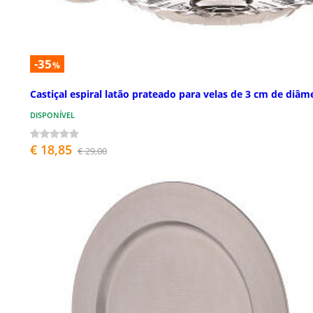
-35
%
Castiçal espiral latão prateado para velas de 3 cm de diâm
DISPONÍVEL
€ 18,85
€ 29,00