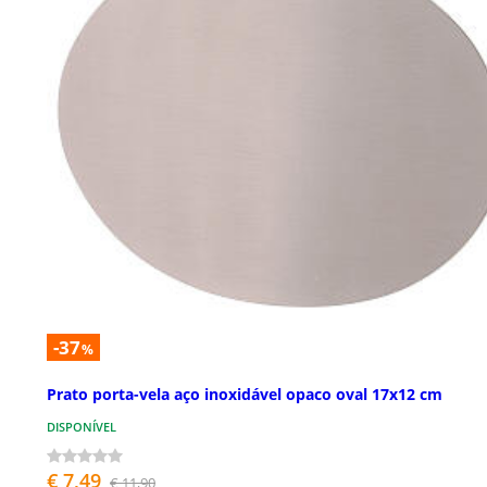
-37
%
Prato porta-vela aço inoxidável opaco oval 17x12 cm
DISPONÍVEL
€ 7,49
€ 11,90