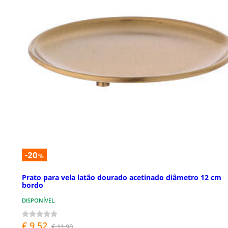
-20
%
Prato para vela latão dourado acetinado diâmetro 12 cm
bordo
DISPONÍVEL
€ 9,52
€ 11,90