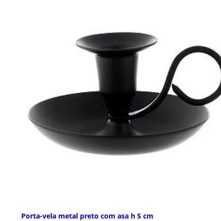
Porta-vela metal preto com asa h 5 cm