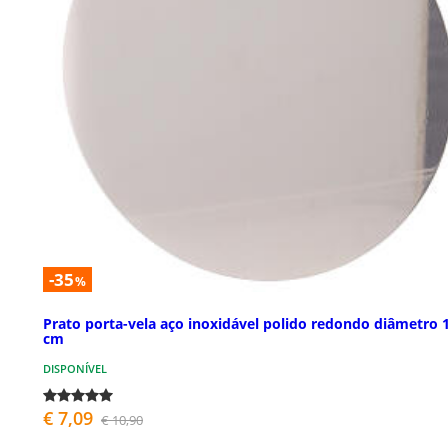
-35
%
Prato porta-vela aço inoxidável polido redondo diâmetro 
cm
DISPONÍVEL
€ 7,09
€ 10,90