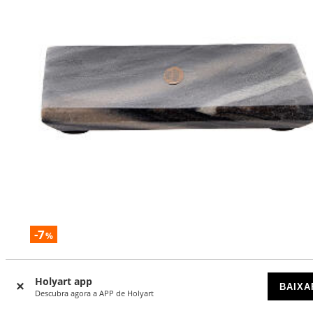
-7
%
Prato rectangular para velas pedra natural 13x10 cm
Holyart app
A CHEGAR
BAIXA
Descubra agora a APP de Holyart