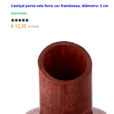
Castiçal porta-vela ferro cor framboesa, diâmetro: 5 cm
DISPONÍVEL
€ 12,35
€ 19,00