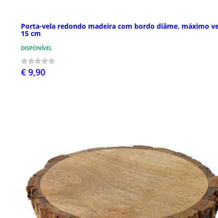
Porta-vela redondo madeira com bordo diâme. máximo ve
15 cm
DISPONÍVEL
€ 9,90