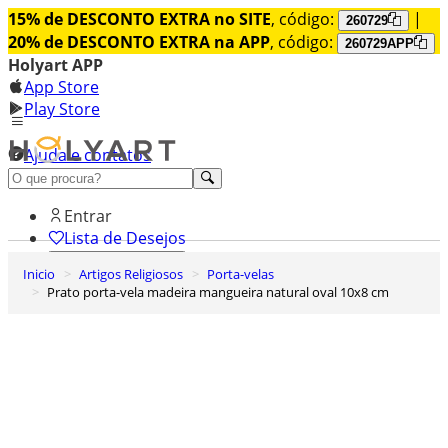
15% de DESCONTO EXTRA no SITE
, código:
|
260729
20% de DESCONTO EXTRA na APP
, código:
260729APP
Holyart APP
App Store
Play Store
Ajuda e contatos
Conheça premium
Entrar
Lista de Desejos
Inicio
Artigos Religiosos
Porta-velas
0
Prato porta-vela madeira mangueira natural oval 10x8 cm
Carrinho de Compras