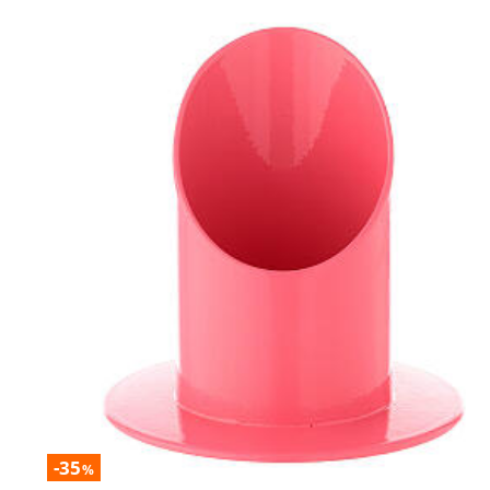
-35
%