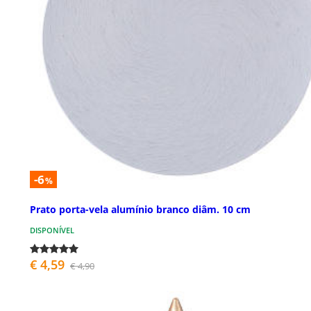
-6
%
Prato porta-vela alumínio branco diâm. 10 cm
DISPONÍVEL
€ 4,59
€ 4,90