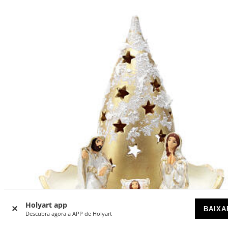
Holyart app
BAIXA
Descubra agora a APP de Holyart
-7
%