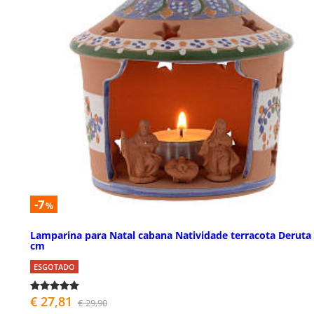
-7
%
Lamparina para Natal cabana Natividade terracota Deruta
cm
ESGOTADO
€ 27,81
€ 29,90