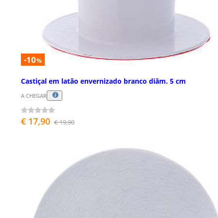
-10
%
Castiçal em latão envernizado branco diâm. 5 cm
A CHEGAR
€ 17,90
€ 19,90