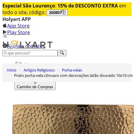
Especial São Lourenço
:
15% de DESCONTO EXTRA
em
todo o site, código:
260807
Holyart APP
App Store
Play Store
Ajuda e contatos
Conheça premium
Entrar
Inicio
Artigos Religiosos
Porta-velas
Lista de Desejos
Prato porta-vela côncavo com decorações latão dourado 10x10 cm
0
Carrinho de Compras