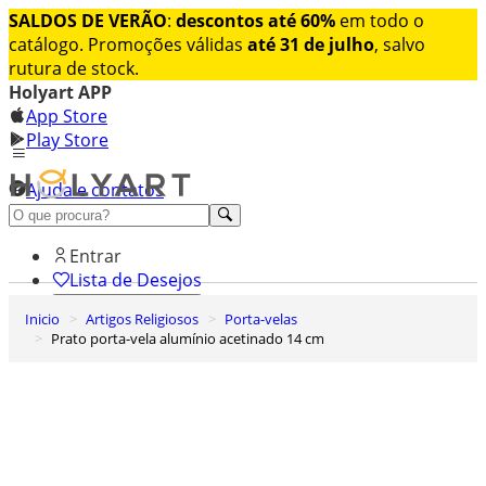
SALDOS DE VERÃO
:
descontos até 60%
em todo o
catálogo. Promoções válidas
até 31 de julho
, salvo
rutura de stock.
Holyart APP
App Store
Play Store
Ajuda e contatos
Conheça premium
Entrar
Lista de Desejos
Inicio
Artigos Religiosos
Porta-velas
0
Prato porta-vela alumínio acetinado 14 cm
Carrinho de Compras