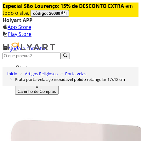
Especial São Lourenço
:
15% de DESCONTO EXTRA
em
todo o site,
código: 260807
Holyart APP
App Store
Play Store
Ajuda e contatos
Conheça premium
Entrar
Inicio
Artigos Religiosos
Porta-velas
Lista de Desejos
Prato porta-vela aço inoxidável polido retangular 17x12 cm
0
Carrinho de Compras