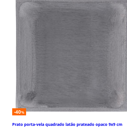
-40
%
Prato porta-vela quadrado latão prateado opaco 9x9 cm