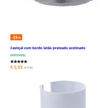
-25
%
Castiçal com bordo latão prateado acetinado
DISPONÍVEL
€ 5,93
€ 7,90