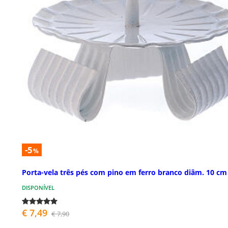
-5
%
Porta-vela três pés com pino em ferro branco diâm. 10 cm
DISPONÍVEL
€ 7,49
€ 7,90