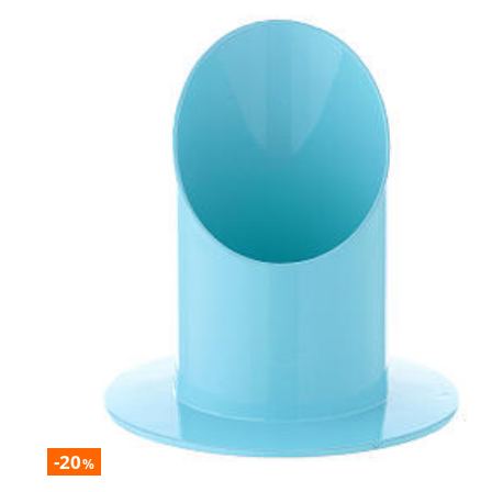
-20
%