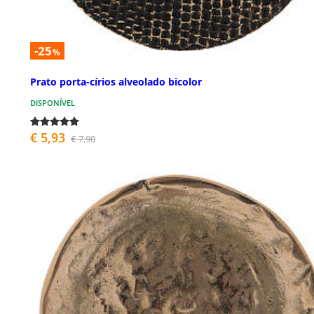
-25
%
Prato porta-círios alveolado bicolor
DISPONÍVEL
€ 5,93
€ 7,90