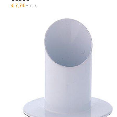
€ 7,74
€ 11,90