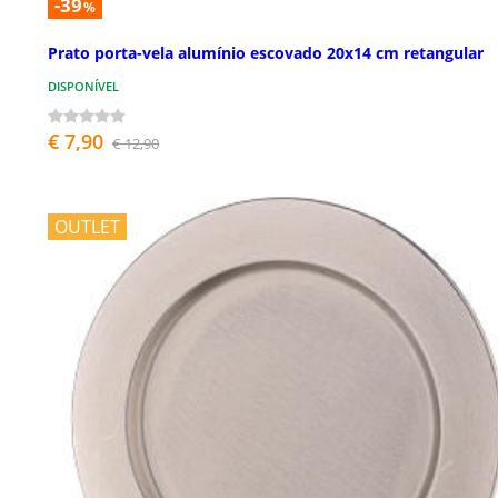
-39
%
Prato porta-vela alumínio escovado 20x14 cm retangular
DISPONÍVEL
€ 7,90
€ 12,90
OUTLET