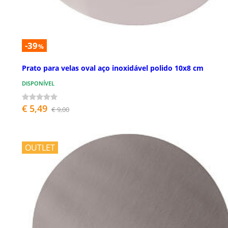
-39
%
Prato para velas oval aço inoxidável polido 10x8 cm
DISPONÍVEL
€ 5,49
€ 9,00
OUTLET