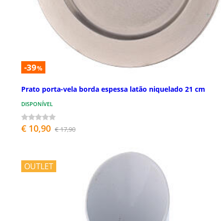
-39
%
Prato porta-vela borda espessa latão niquelado 21 cm
DISPONÍVEL
€ 10,90
€ 17,90
OUTLET