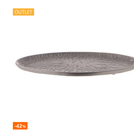
OUTLET
-42
%