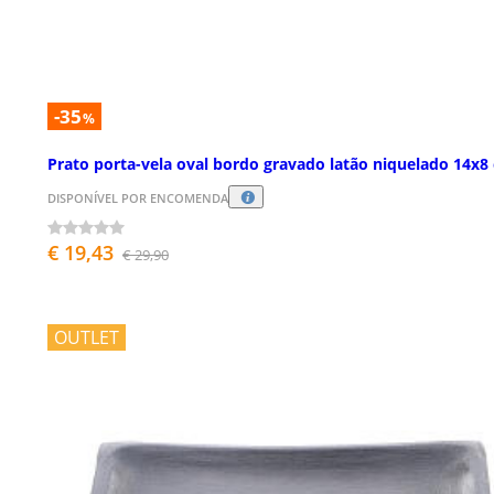
-35
%
Prato porta-vela oval bordo gravado latão niquelado 14x8
DISPONÍVEL POR ENCOMENDA
€ 19,43
€ 29,90
OUTLET