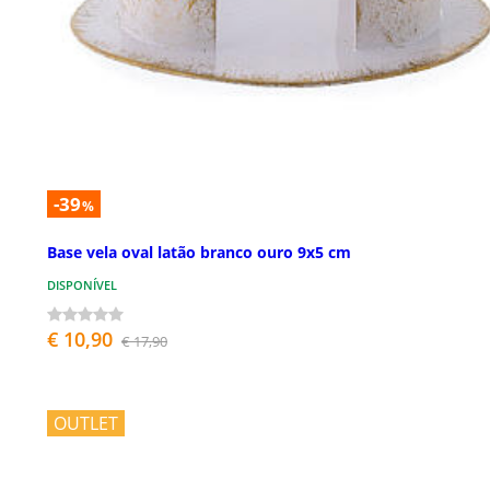
-39
%
Base vela oval latão branco ouro 9x5 cm
DISPONÍVEL
€ 10,90
€ 17,90
OUTLET