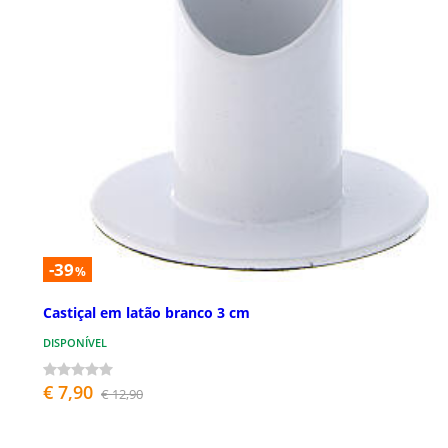
-39
%
Castiçal em latão branco 3 cm
DISPONÍVEL
€ 7,90
€ 12,90