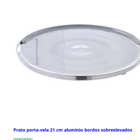
Prato porta-vela 21 cm alumínio bordos sobreelevados
DISPONÍVEL