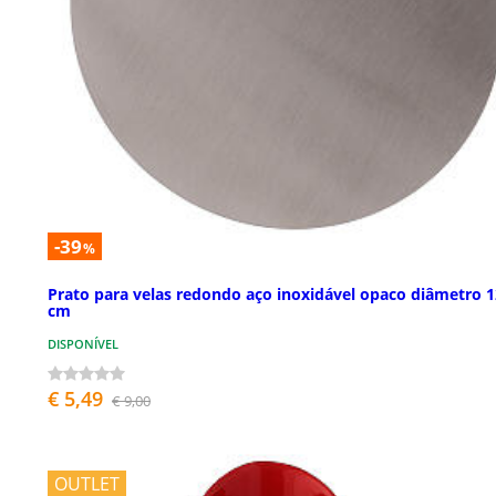
-39
%
Prato para velas redondo aço inoxidável opaco diâmetro 1
cm
DISPONÍVEL
€ 5,49
€ 9,00
OUTLET