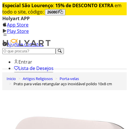
Especial São Lourenço
:
15% de DESCONTO EXTRA
em
todo o site, código:
260807
Holyart APP
App Store
Play Store
Ajuda e contatos
Conheça premium
Entrar
Lista de Desejos
Inicio
Artigos Religiosos
Porta-velas
0
Prato para velas retangular aço inoxidável polido 10x8 cm
Carrinho de Compras