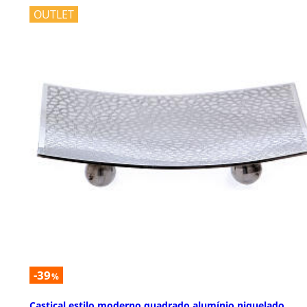
OUTLET
-39
%
Castiçal estilo moderno quadrado alumínio niquelado