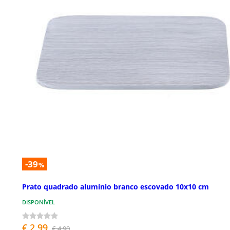
-39
%
Prato quadrado alumínio branco escovado 10x10 cm
DISPONÍVEL
€ 2,99
€ 4,90