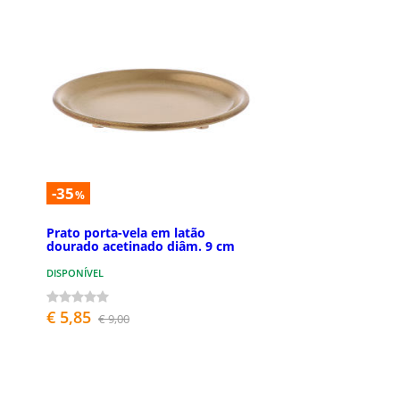
-35
%
Prato porta-vela em latão
dourado acetinado diâm. 9 cm
DISPONÍVEL
€ 5,85
€ 9,00