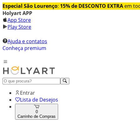
Especial São Lourenço
:
15% de DESCONTO EXTRA
em tod
Holyart APP
App Store
Play Store
Ajuda e contatos
Conheça premium
Entrar
Lista de Desejos
0
Carrinho de Compras