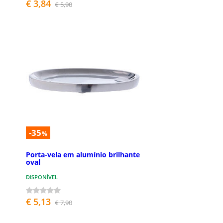
€ 3,84
€ 5,90
-35
%
Porta-vela em alumínio brilhante
oval
DISPONÍVEL
€ 5,13
€ 7,90