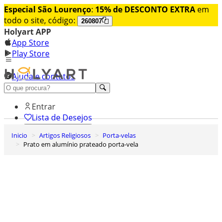
Especial São Lourenço
:
15% de DESCONTO EXTRA
em
todo o site, código:
260807
Holyart APP
App Store
Play Store
Ajuda e contatos
Conheça premium
Entrar
Lista de Desejos
Inicio
Artigos Religiosos
Porta-velas
0
Prato em alumínio prateado porta-vela
Carrinho de Compras