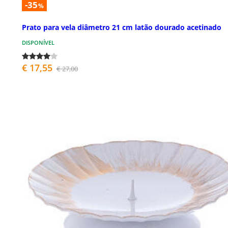
-35
%
Prato para vela diâmetro 21 cm latão dourado acetinado
DISPONÍVEL
€ 17,55
€ 27,00