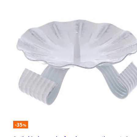
-35
%