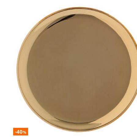
-40
%