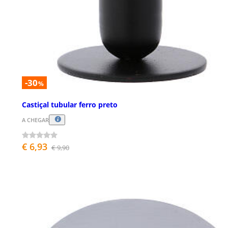
-30
%
Castiçal tubular ferro preto
A CHEGAR
€ 6,93
€ 9,90