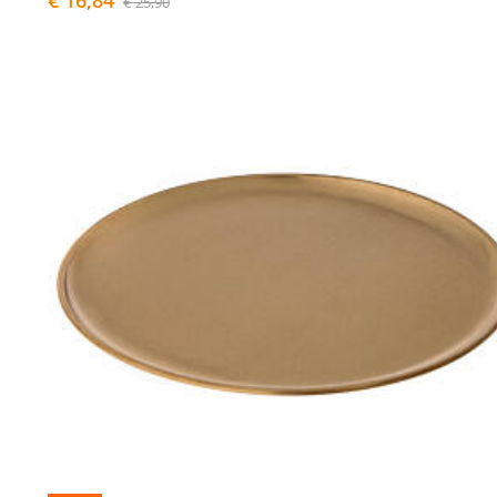
€ 16,84
€ 25,90