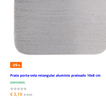
-35
%
Prato porta-vela retangular alumínio prateado 10x8 cm
DISPONÍVEL
€ 3,19
€ 4,90