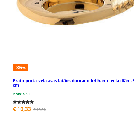
-35
%
Prato porta-vela asas latãos dourado brilhante vela diâm. 
cm
DISPONÍVEL
€ 10,33
€ 15,90