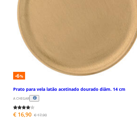
-6
%
Prato para vela latão acetinado dourado diâm. 14 cm
A CHEGAR
€ 16,90
€ 17,90