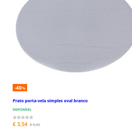
-40
%
Prato porta-vela simples oval branco
DISPONÍVEL
€ 3,54
€ 5,90