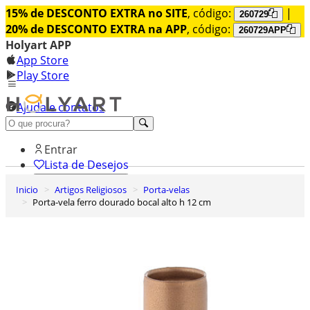
15% de DESCONTO EXTRA no SITE
, código:
|
260729
20% de DESCONTO EXTRA na APP
, código:
260729APP
Holyart APP
App Store
Play Store
Ajuda e contatos
Conheça premium
Entrar
Lista de Desejos
Inicio
Artigos Religiosos
Porta-velas
0
Porta-vela ferro dourado bocal alto h 12 cm
Carrinho de Compras