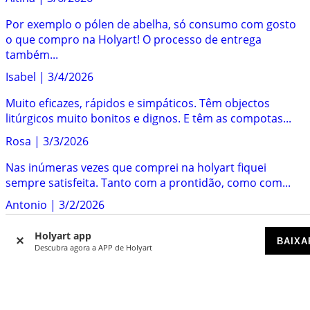
Por exemplo o pólen de abelha, só consumo com gosto
o que compro na Holyart! O processo de entrega
também...
Isabel
|
3/4/2026
Muito eficazes, rápidos e simpáticos. Têm objectos
litúrgicos muito bonitos e dignos. E têm as compotas...
Rosa
|
3/3/2026
Nas inúmeras vezes que comprei na holyart fiquei
sempre satisfeita. Tanto com a prontidão, como com...
Antonio
|
3/2/2026
Tive um problema com uma figura de natal com
Holyart app
BAIXA
movimento, relatei a situação a quem de direito e foi-
Descubra agora a APP de Holyart
me...
Diana
|
2/23/2026