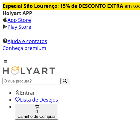
Especial São Lourenço
:
15% de DESCONTO EXTRA
em tod
Holyart APP
App Store
Play Store
Ajuda e contatos
Conheça premium
Entrar
Lista de Desejos
0
Carrinho de Compras