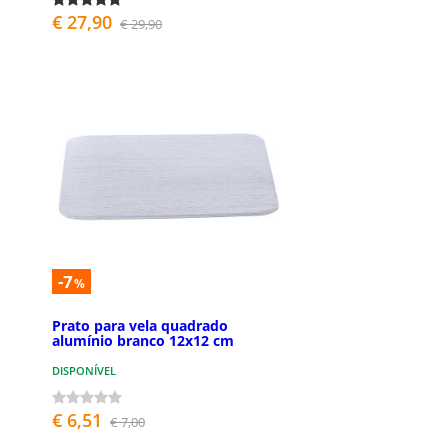
€ 27,90
€ 29,90
-7
%
Prato para vela quadrado
alumínio branco 12x12 cm
DISPONÍVEL
€ 6,51
€ 7,00