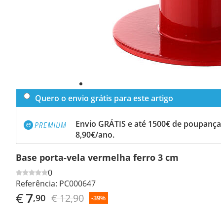
Quero o envio grátis para este artigo
Envio GRÁTIS e até 1500€ de poupança
8,90€/ano.
Base porta-vela vermelha ferro 3 cm
0
Referência:
PC000647
€
7
€ 12,90
,90
-39%