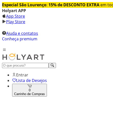
Especial São Lourenço
:
15% de DESCONTO EXTRA
em tod
Holyart APP
App Store
Play Store
Ajuda e contatos
Conheça premium
Entrar
Lista de Desejos
0
Carrinho de Compras