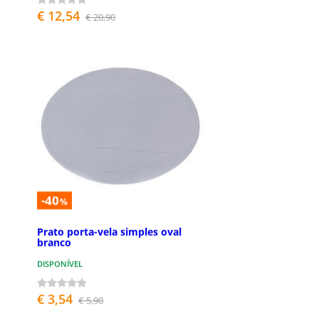
€ 12,54
€ 20,90
-40
%
Prato porta-vela simples oval
branco
DISPONÍVEL
€ 3,54
€ 5,90