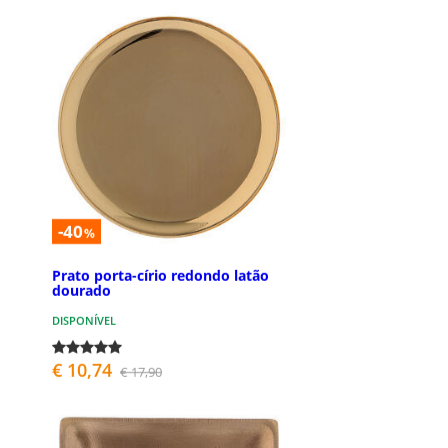
-40
%
Prato porta-círio redondo latão
dourado
DISPONÍVEL
€ 10,74
€ 17,90