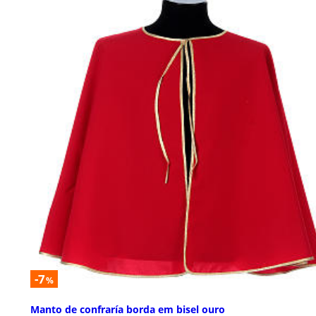
-7
%
Manto de confraría borda em bisel ouro