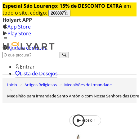
Especial São Lourenço
:
15% de DESCONTO EXTRA
em
todo o site, código:
260807
Holyart APP
App Store
Play Store
Ajuda e contatos
Conheça premium
Entrar
Lista de Desejos
Inicio
Artigos Religiosos
Medalhões de Irmandade
0
Carrinho de Compras
Medalhão para irmandade Santo António com Nossa Senhora das Dore
VIDEO
1