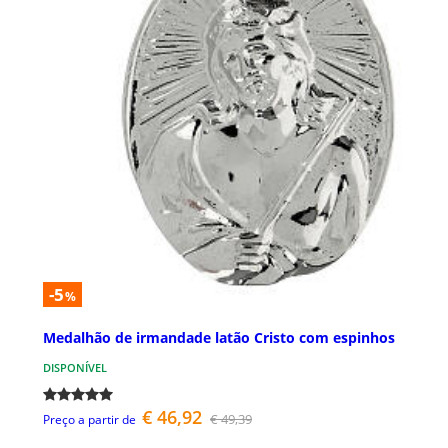
-5
%
Medalhão de irmandade latão Cristo com espinhos
DISPONÍVEL
€ 46,92
€ 49,39
Preço a partir de