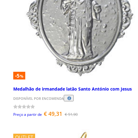
-5
%
Medalhão de irmandade latão Santo António com Jesus
DISPONÍVEL POR ENCOMENDA
€ 49,31
€ 51,90
Preço a partir de
OUTLET