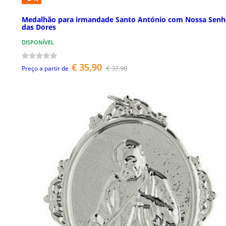
Medalhão para irmandade Santo António com Nossa Senh
das Dores
DISPONÍVEL
€ 35,90
€ 37,90
Preço a partir de