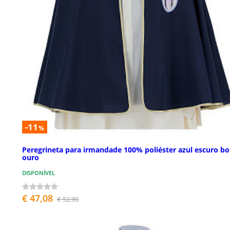
-11
%
Peregrineta para irmandade 100% poliéster azul escuro b
ouro
DISPONÍVEL
€ 47,08
€ 52,90