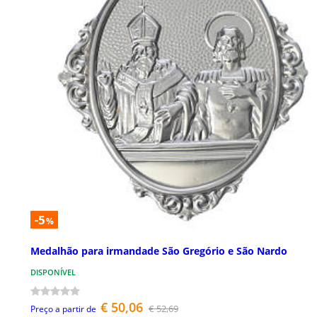
-5
%
Medalhão para irmandade São Gregório e São Nardo
DISPONÍVEL
€ 50,06
€ 52,69
Preço a partir de