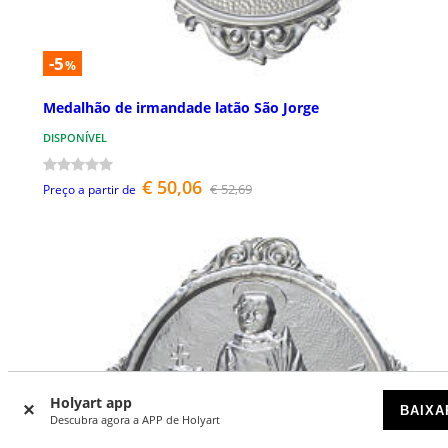
-5
%
Medalhão de irmandade latão São Jorge
DISPONÍVEL
€ 50,06
€ 52,69
Preço a partir de
Holyart app
BAIXA
Descubra agora a APP de Holyart