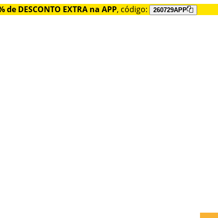
% de DESCONTO EXTRA na APP
, código:
260729APP