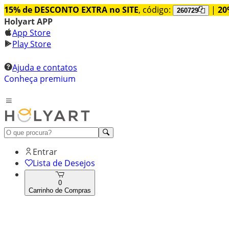
15% de DESCONTO EXTRA no SITE
, código:
|
20
260729
Holyart APP
App Store
Play Store
Ajuda e contatos
Conheça premium
Entrar
Lista de Desejos
0
Carrinho de Compras