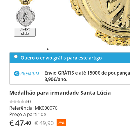
Previous
slide
Next
slide
Quero o envio grátis para este artigo
Envio GRÁTIS e até 1500€ de poupança
8,90€/ano.
Medalhão para irmandade Santa Lúcia
0
Referência:
MK000076
Preço a partir de
€
47
€ 49,90
,40
-5%