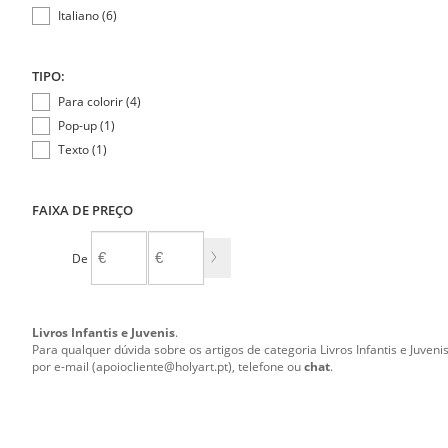
Italiano (6)
TIPO:
Para colorir (4)
Pop-up (1)
Texto (1)
FAIXA DE PREÇO
De
A
Livros Infantis e Juvenis
.
Para qualquer dúvida sobre os artigos de categoria Livros Infantis e Juveni
por e-mail (apoiocliente@holyart.pt), telefone ou
chat
.