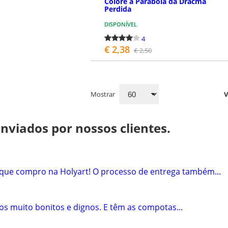
Colore a Parábola da Dracma
Perdida
DISPONÍVEL
4
€ 2,38
€ 2,50
COMPRAR
Mostrar
viados por nossos clientes.
que compro na Holyart! O processo de entrega também...
cos muito bonitos e dignos. E têm as compotas...