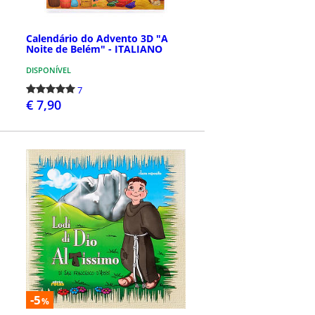
Calendário do Advento 3D "A
Noite de Belém" - ITALIANO
DISPONÍVEL
7
€ 7,90
COMPRAR
-5
%