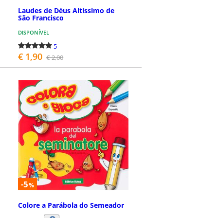
Laudes de Déus Altíssimo de
São Francisco
DISPONÍVEL
5
€ 1,90
€ 2,00
COMPRAR
-5
%
Colore a Parábola do Semeador