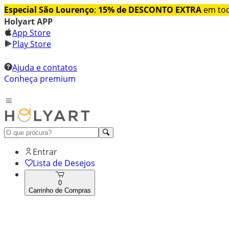
Especial São Lourenço
:
15% de DESCONTO EXTRA
em tod
Holyart APP
App Store
Play Store
Ajuda e contatos
Conheça premium
Entrar
Lista de Desejos
0
Carrinho de Compras