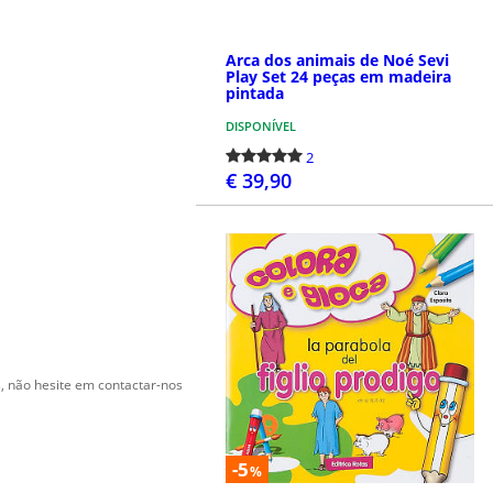
Arca dos animais de Noé Sevi
Play Set 24 peças em madeira
pintada
DISPONÍVEL
2
€ 39,90
COMPRAR
s, não hesite em contactar-nos
-5
%