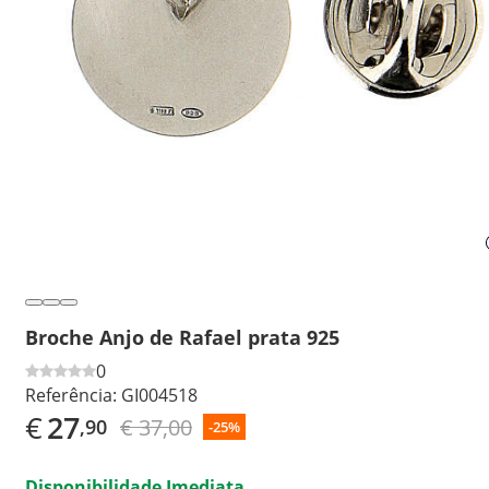
Broche Anjo de Rafael prata 925
0
Referência:
GI004518
€
27
€ 37,00
,90
-25%
Disponibilidade Imediata