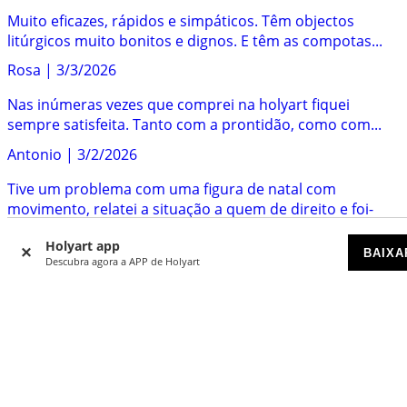
Muito eficazes, rápidos e simpáticos. Têm objectos
litúrgicos muito bonitos e dignos. E têm as compotas...
Rosa
|
3/3/2026
Nas inúmeras vezes que comprei na holyart fiquei
sempre satisfeita. Tanto com a prontidão, como com...
Antonio
|
3/2/2026
Tive um problema com uma figura de natal com
movimento, relatei a situação a quem de direito e foi-
me...
Holyart app
BAIXA
Diana
|
2/23/2026
Descubra agora a APP de Holyart
Produtos de grande qualidade. O envio é rápido e vem
tudo muito bem acondicionado. Já comprei diversas...
Ana
|
2/22/2026
Este site é espetacular, especialmente na variedade de
artigos de Natal que oferece. O serviço de apoio...