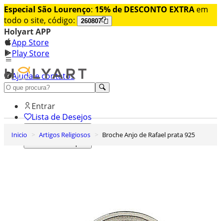
Especial São Lourenço
:
15% de DESCONTO EXTRA
em
todo o site, código:
260807
Holyart APP
App Store
Play Store
Ajuda e contatos
Conheça premium
Entrar
Lista de Desejos
Inicio
Artigos Religiosos
Broche Anjo de Rafael prata 925
0
Carrinho de Compras