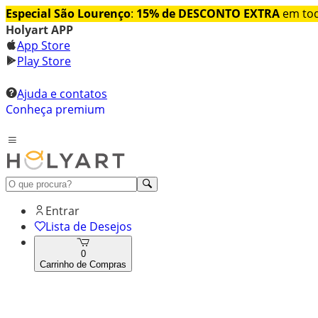
Especial São Lourenço
:
15% de DESCONTO EXTRA
em tod
Holyart APP
App Store
Play Store
Ajuda e contatos
Conheça premium
Entrar
Lista de Desejos
0
Carrinho de Compras