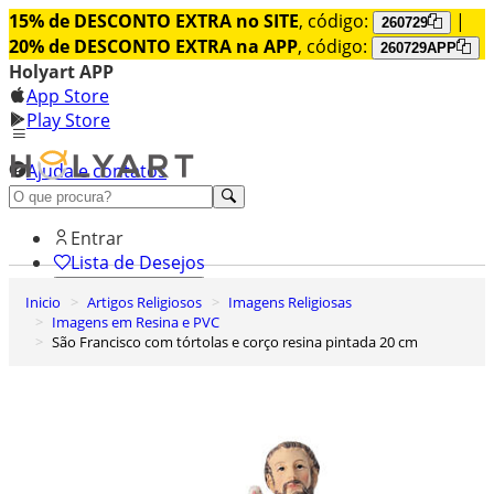
15% de DESCONTO EXTRA no SITE
, código:
|
260729
20% de DESCONTO EXTRA na APP
, código:
260729APP
Holyart APP
App Store
Play Store
Ajuda e contatos
Conheça premium
Entrar
Lista de Desejos
Inicio
Artigos Religiosos
Imagens Religiosas
0
Imagens em Resina e PVC
Carrinho de Compras
São Francisco com tórtolas e corço resina pintada 20 cm