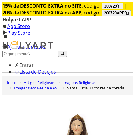
15% de DESCONTO EXTRA no SITE
, código:
|
260729
20% de DESCONTO EXTRA na APP
, código:
260729APP
Holyart APP
App Store
Play Store
Ajuda e contatos
Conheça premium
Entrar
Lista de Desejos
Inicio
Artigos Religiosos
Imagens Religiosas
0
Imagens em Resina e PVC
Santa Lúcia 30 cm resina corada
Carrinho de Compras