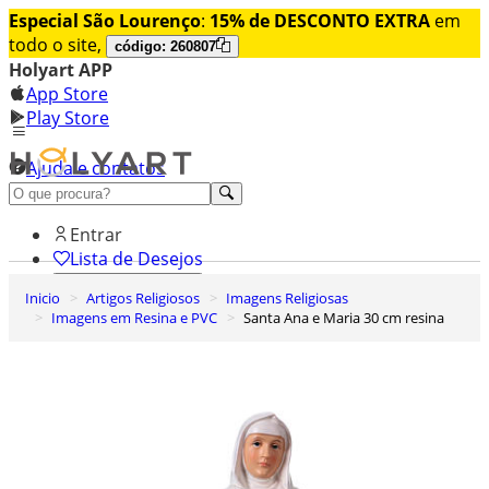
Especial São Lourenço
:
15% de DESCONTO EXTRA
em
todo o site,
código: 260807
Holyart APP
App Store
Play Store
Ajuda e contatos
Conheça premium
Entrar
Lista de Desejos
Inicio
Artigos Religiosos
Imagens Religiosas
0
Imagens em Resina e PVC
Santa Ana e Maria 30 cm resina
Carrinho de Compras