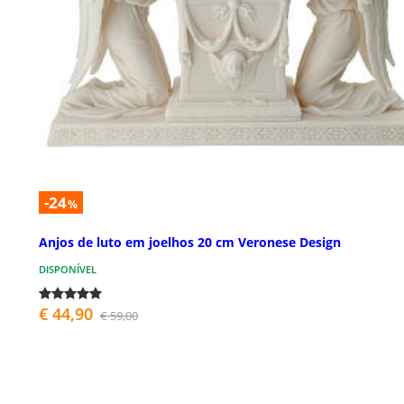
-24
%
Anjos de luto em joelhos 20 cm Veronese Design
DISPONÍVEL
€ 44,90
€ 59,00