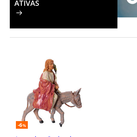
ATIVAS
-6
%