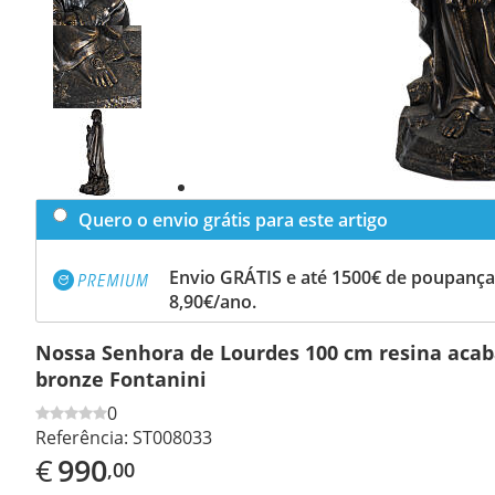
Previous
slide
Next
slide
Quero o envio grátis para este artigo
Envio GRÁTIS e até 1500€ de poupança
8,90€/ano.
Nossa Senhora de Lourdes 100 cm resina ac
bronze Fontanini
0
Referência:
ST008033
€
990
,00