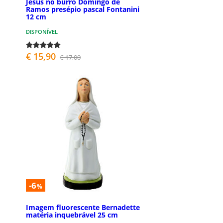
Jesus no burro Domingo de
Ramos presépio pascal Fontanini
12 cm
DISPONÍVEL
€ 15,90
€ 17,00
-6
%
Imagem fluorescente Bernadette
matéria inquebrável 25 cm