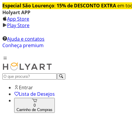
Especial São Lourenço
:
15% de DESCONTO EXTRA
em tod
Holyart APP
App Store
Play Store
Ajuda e contatos
Conheça premium
Entrar
Lista de Desejos
0
Carrinho de Compras