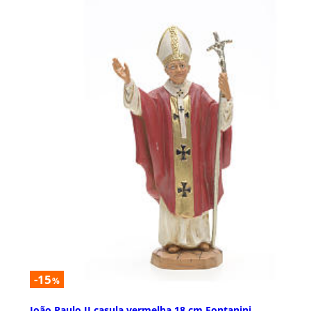
-15
%
João Paulo II casula vermelha 18 cm Fontanini