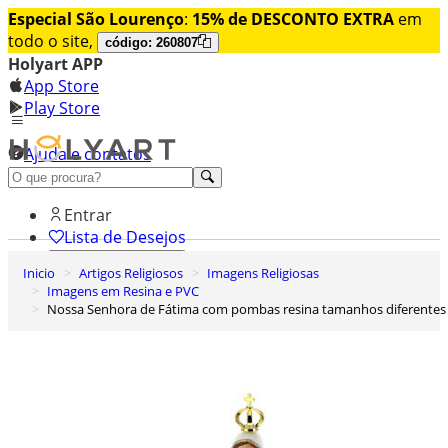
Especial São Lourenço
:
15% de DESCONTO EXTRA
em
todo o site,
código: 260807
Holyart APP
App Store
Play Store
Ajuda e contatos
Conheça premium
Entrar
Lista de Desejos
Inicio
Artigos Religiosos
Imagens Religiosas
0
Imagens em Resina e PVC
Carrinho de Compras
Nossa Senhora de Fátima com pombas resina tamanhos diferentes