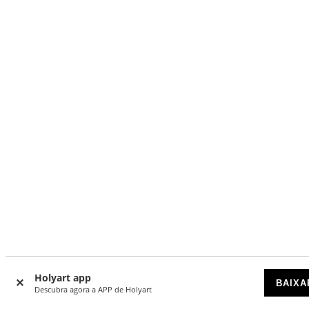
Cristo Misericordioso imagem resina pintada 30 cm estiliz
Holyart app
BAIXA
Descubra agora a APP de Holyart
DISPONÍVEL