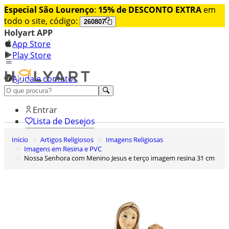
Especial São Lourenço
:
15% de DESCONTO EXTRA
em
todo o site, código:
260807
Holyart APP
App Store
Play Store
Ajuda e contatos
Conheça premium
Entrar
Lista de Desejos
Inicio
Artigos Religiosos
Imagens Religiosas
0
Imagens em Resina e PVC
Carrinho de Compras
Nossa Senhora com Menino Jesus e terço imagem resina 31 cm