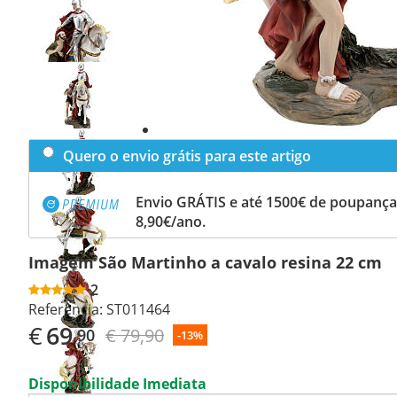
Previous
slide
Next
slide
Quero o envio grátis para este artigo
Envio GRÁTIS e até 1500€ de poupança
8,90€/ano.
Imagem São Martinho a cavalo resina 22 cm
2
Referência:
ST011464
€
69
€ 79,90
,90
-13%
Disponibilidade Imediata