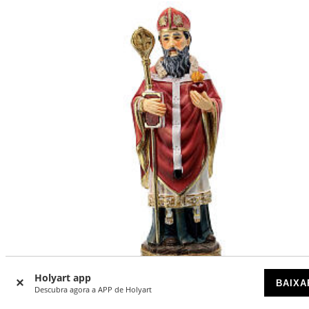
Holyart app
BAIXA
-5
Descubra agora a APP de Holyart
%