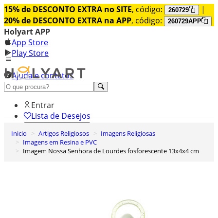
15% de DESCONTO EXTRA no SITE
, código:
|
260729
20% de DESCONTO EXTRA na APP
, código:
260729APP
Holyart APP
App Store
Play Store
Ajuda e contatos
Conheça premium
Entrar
Lista de Desejos
Inicio
Artigos Religiosos
Imagens Religiosas
0
Imagens em Resina e PVC
Carrinho de Compras
Imagem Nossa Senhora de Lourdes fosforescente 13x4x4 cm