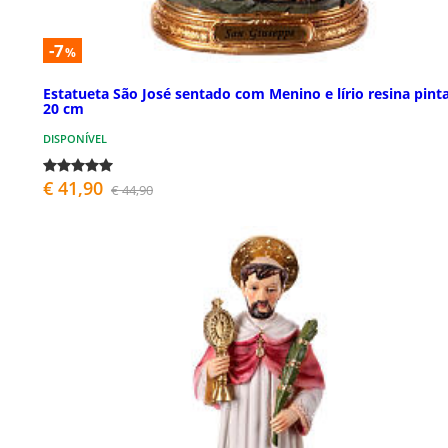
-7
%
Estatueta São José sentado com Menino e lírio resina pint
20 cm
DISPONÍVEL
€ 41,90
€ 44,90