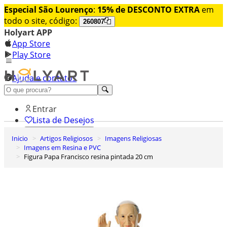
Especial São Lourenço
:
15% de DESCONTO EXTRA
em
todo o site, código:
260807
Holyart APP
App Store
Play Store
Ajuda e contatos
Conheça premium
Entrar
Lista de Desejos
Inicio
Artigos Religiosos
Imagens Religiosas
0
Imagens em Resina e PVC
Carrinho de Compras
Figura Papa Francisco resina pintada 20 cm