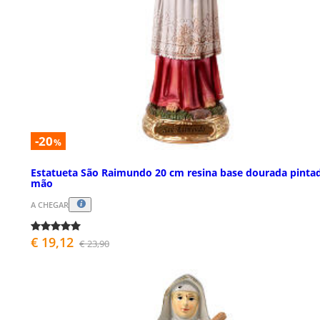
-20
%
Estatueta São Raimundo 20 cm resina base dourada pinta
mão
A CHEGAR
€ 19,12
€ 23,90