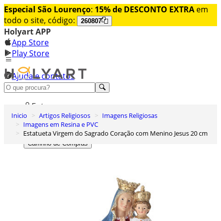
Especial São Lourenço
:
15% de DESCONTO EXTRA
em
todo o site, código:
260807
Holyart APP
App Store
Play Store
Ajuda e contatos
Conheça premium
Entrar
Inicio
Artigos Religiosos
Imagens Religiosas
Lista de Desejos
Imagens em Resina e PVC
Estatueta Virgem do Sagrado Coração com Menino Jesus 20 cm
0
Carrinho de Compras