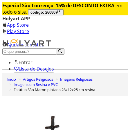
Especial São Lourenço
:
15% de DESCONTO EXTRA
em
todo o site,
código: 260807
Holyart APP
App Store
Play Store
Ajuda e contatos
Conheça premium
Entrar
Lista de Desejos
Inicio
Artigos Religiosos
Imagens Religiosas
0
Imagens em Resina e PVC
Carrinho de Compras
Estátua São Maron pintada 28x12x25 cm resina