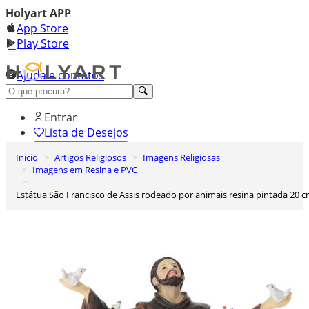
Holyart APP
App Store
Play Store
Ajuda e contatos
Conheça premium
Entrar
Lista de Desejos
Inicio
Artigos Religiosos
Imagens Religiosas
0
Imagens em Resina e PVC
Carrinho de Compras
Estátua São Francisco de Assis rodeado por animais resina pintada 20 