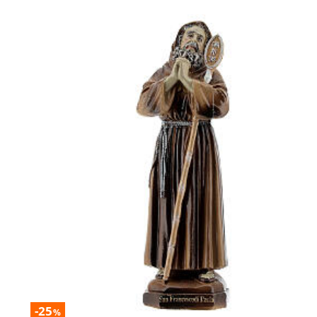
-25
%