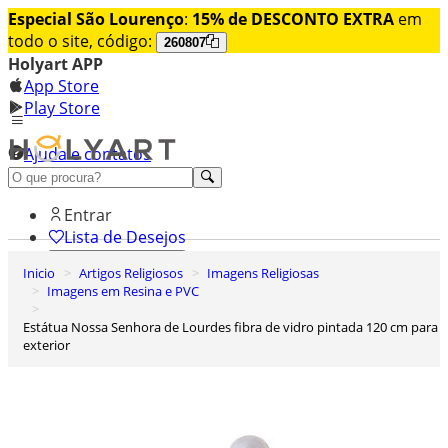
Especial São Lourenço
:
15% de DESCONTO EXTRA
em
todo o site, código:
260807
Holyart APP
App Store
Play Store
Ajuda e contatos
Conheça premium
Entrar
Lista de Desejos
Inicio
Artigos Religiosos
Imagens Religiosas
0
Imagens em Resina e PVC
Carrinho de Compras
Estátua Nossa Senhora de Lourdes fibra de vidro pintada 120 cm para
exterior