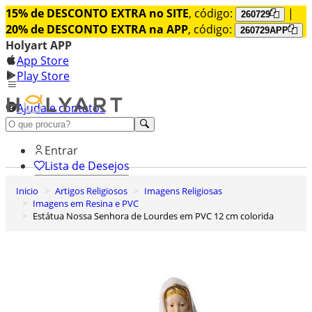
15% de DESCONTO EXTRA no SITE
, código:
|
260729
20% de DESCONTO EXTRA na APP
, código:
260729APP
Holyart APP
App Store
Play Store
Ajuda e contatos
Conheça premium
Entrar
Lista de Desejos
Inicio
Artigos Religiosos
Imagens Religiosas
0
Imagens em Resina e PVC
Carrinho de Compras
Estátua Nossa Senhora de Lourdes em PVC 12 cm colorida