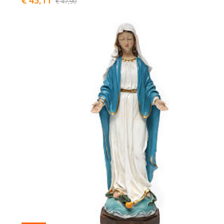
€ 43,11
€ 47,90