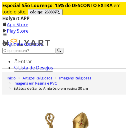
Especial São Lourenço
:
15% de DESCONTO EXTRA
em
todo o site,
código: 260807
Holyart APP
App Store
Play Store
Ajuda e contatos
Conheça premium
Entrar
Lista de Desejos
Inicio
Artigos Religiosos
Imagens Religiosas
0
Imagens em Resina e PVC
Carrinho de Compras
Estátua de Santo Ambrósio em resina 30 cm