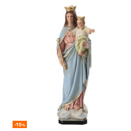
-10
%