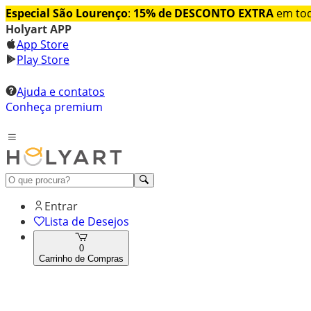
Especial São Lourenço
:
15% de DESCONTO EXTRA
em tod
Holyart APP
App Store
Play Store
Ajuda e contatos
Conheça premium
Entrar
Lista de Desejos
0
Carrinho de Compras