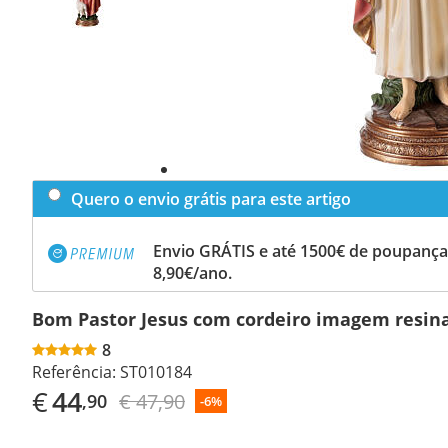
Quero o envio grátis para este artigo
Envio GRÁTIS e até 1500€ de poupança
8,90€/ano.
Bom Pastor Jesus com cordeiro imagem resin
8
Referência:
ST010184
€
44
€ 47,90
,90
-6%