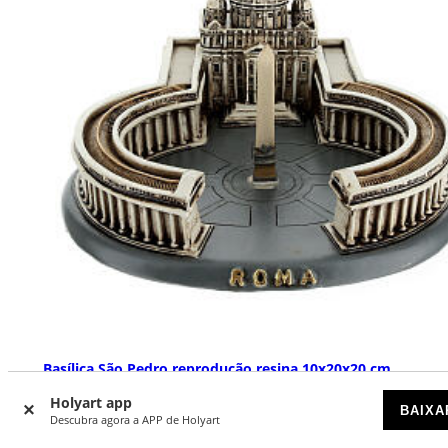
Basílica São Pedro reprodução resina 10x20x20 cm
DISPONÍVEL
Holyart app
BAIXA
Descubra agora a APP de Holyart
€ 37,90