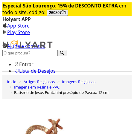
Especial São Lourenço
:
15% de DESCONTO EXTRA
em
todo o site, código:
260807
Holyart APP
App Store
Play Store
Ajuda e contatos
Conheça premium
Entrar
Lista de Desejos
Inicio
Artigos Religiosos
Imagens Religiosas
0
Imagens em Resina e PVC
Carrinho de Compras
Batismo de Jesus Fontanini presépio de Páscoa 12 cm