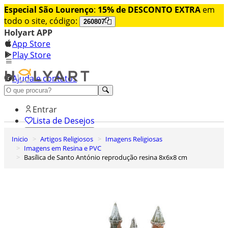
Especial São Lourenço
:
15% de DESCONTO EXTRA
em
todo o site, código:
260807
Holyart APP
App Store
Play Store
Ajuda e contatos
Conheça premium
Entrar
Lista de Desejos
Inicio
Artigos Religiosos
Imagens Religiosas
0
Imagens em Resina e PVC
Carrinho de Compras
Basílica de Santo António reprodução resina 8x6x8 cm