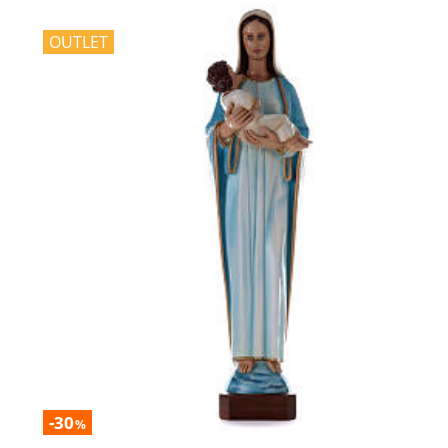
OUTLET
-30
%