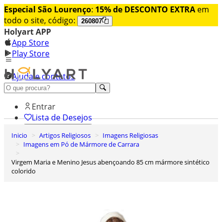
Especial São Lourenço
:
15% de DESCONTO EXTRA
em
todo o site, código:
260807
Holyart APP
App Store
Play Store
Ajuda e contatos
Conheça premium
Entrar
Lista de Desejos
Inicio
Artigos Religiosos
Imagens Religiosas
0
Imagens em Pó de Mármore de Carrara
Carrinho de Compras
Virgem Maria e Menino Jesus abençoando 85 cm mármore sintético
colorido