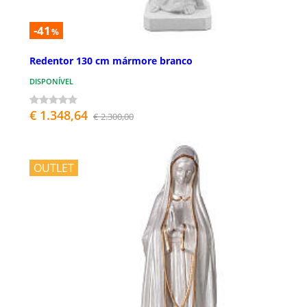
-41
%
Redentor 130 cm mármore branco
DISPONÍVEL
€ 1.348,64
€ 2.300,00
OUTLET