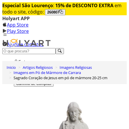
Especial São Lourenço
:
15% de DESCONTO EXTRA
em
todo o site, código:
260807
Holyart APP
App Store
Play Store
Ajuda e contatos
Conheça premium
Entrar
Inicio
Artigos Religiosos
Imagens Religiosas
Lista de Desejos
Imagens em Pó de Mármore de Carrara
Sagrado Coração de Jesus em pó de mármore 20-25 cm
0
Carrinho de Compras