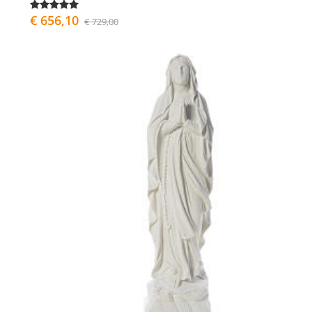
€ 656,10
€ 729,00