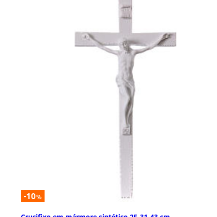
-10
%
Crucifixo em mármore sintético 25-31-43 cm