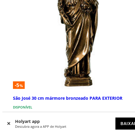
-5
%
São José 30 cm mármore bronzeado PARA EXTERIOR
DISPONÍVEL
Holyart app
€ 197,50
€ 207,90
BAIXA
Descubra agora a APP de Holyart