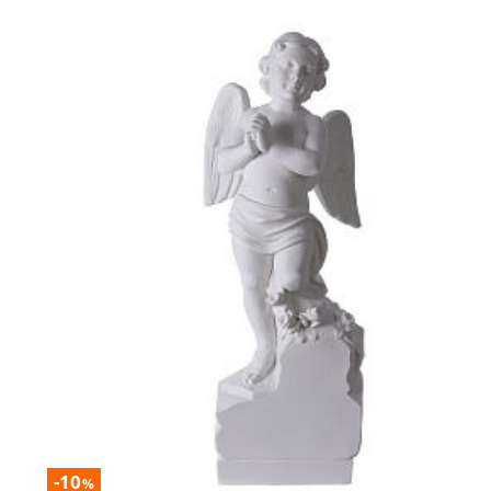
-10
%