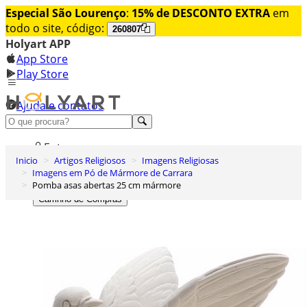
Especial São Lourenço
:
15% de DESCONTO EXTRA
em
todo o site, código:
260807
Holyart APP
App Store
Play Store
Ajuda e contatos
Conheça premium
Entrar
Inicio
Artigos Religiosos
Imagens Religiosas
Lista de Desejos
Imagens em Pó de Mármore de Carrara
Pomba asas abertas 25 cm mármore
0
Carrinho de Compras