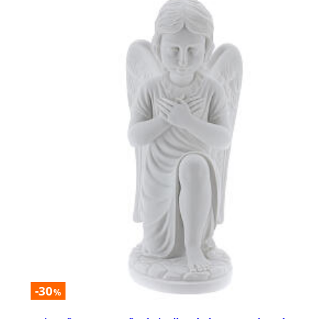
-30
%