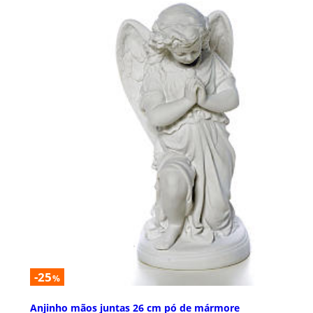
-25
%
Anjinho mãos juntas 26 cm pó de mármore