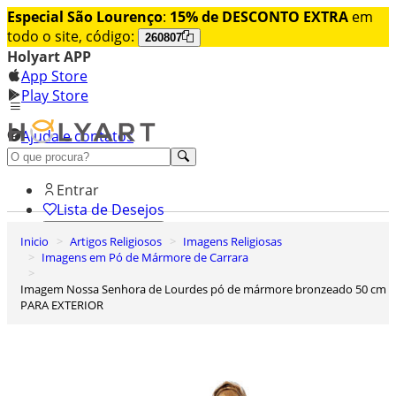
Especial São Lourenço
:
15% de DESCONTO EXTRA
em
todo o site, código:
260807
Holyart APP
App Store
Play Store
Ajuda e contatos
Conheça premium
Entrar
Lista de Desejos
Inicio
Artigos Religiosos
Imagens Religiosas
0
Imagens em Pó de Mármore de Carrara
Carrinho de Compras
Imagem Nossa Senhora de Lourdes pó de mármore bronzeado 50 cm
PARA EXTERIOR