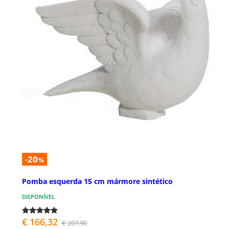
-20
%
Pomba esquerda 15 cm mármore sintético
DISPONÍVEL
€ 166,32
€ 207,90