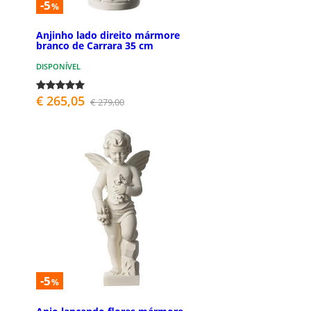
-5
%
Anjinho lado direito mármore
branco de Carrara 35 cm
DISPONÍVEL
€ 265,05
€ 279,00
-5
%