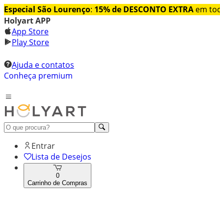
Especial São Lourenço
:
15% de DESCONTO EXTRA
em tod
Holyart APP
App Store
Play Store
Ajuda e contatos
Conheça premium
Entrar
Lista de Desejos
0
Carrinho de Compras