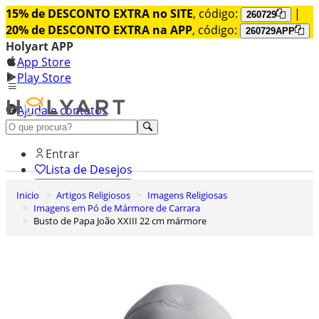
15% de DESCONTO EXTRA no SITE
, código:
|
260729
20% de DESCONTO EXTRA na APP
, código:
260729APP
Holyart APP
App Store
Play Store
Ajuda e contatos
Conheça premium
Entrar
Lista de Desejos
Inicio
Artigos Religiosos
Imagens Religiosas
0
Imagens em Pó de Mármore de Carrara
Carrinho de Compras
Busto de Papa João XXIII 22 cm mármore