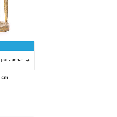
 por apenas
8 cm