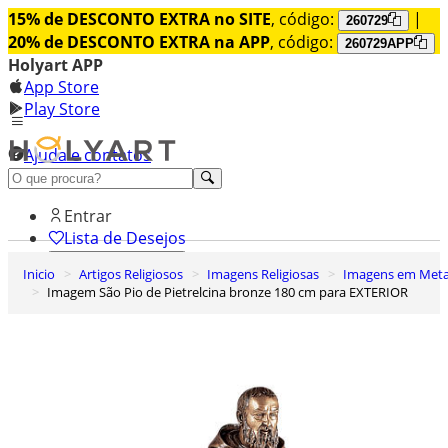
15% de DESCONTO EXTRA no SITE
, código:
|
260729
20% de DESCONTO EXTRA na APP
, código:
260729APP
Holyart APP
App Store
Play Store
Ajuda e contatos
Conheça premium
Entrar
Lista de Desejos
Inicio
Artigos Religiosos
Imagens Religiosas
Imagens em Meta
0
Imagem São Pio de Pietrelcina bronze 180 cm para EXTERIOR
Carrinho de Compras