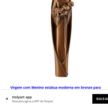
Virgem com Menino estátua moderna em bronze para
exterior 40x10x5 cm
Holyart app
DISPONÍVEL
BAIXA
Descubra agora a APP de Holyart