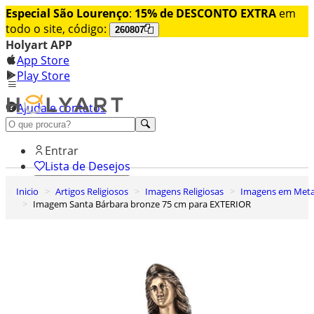
Especial São Lourenço
:
15% de DESCONTO EXTRA
em
todo o site, código:
260807
Holyart APP
App Store
Play Store
Ajuda e contatos
Conheça premium
Entrar
Lista de Desejos
Inicio
Artigos Religiosos
Imagens Religiosas
Imagens em Meta
0
Imagem Santa Bárbara bronze 75 cm para EXTERIOR
Carrinho de Compras