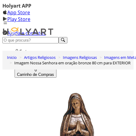
Holyart APP
App Store
Play Store
Ajuda e contatos
Conheça premium
Entrar
Inicio
Artigos Religiosos
Imagens Religiosas
Imagens em Meta
Lista de Desejos
Imagem Nossa Senhora em oração bronze 80 cm para EXTERIOR
0
Carrinho de Compras