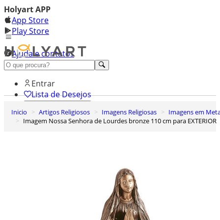
Holyart APP
App Store
Play Store
Ajuda e contatos
Conheça premium
Entrar
Lista de Desejos
Inicio
Artigos Religiosos
Imagens Religiosas
Imagens em Meta
0
Imagem Nossa Senhora de Lourdes bronze 110 cm para EXTERIOR
Carrinho de Compras