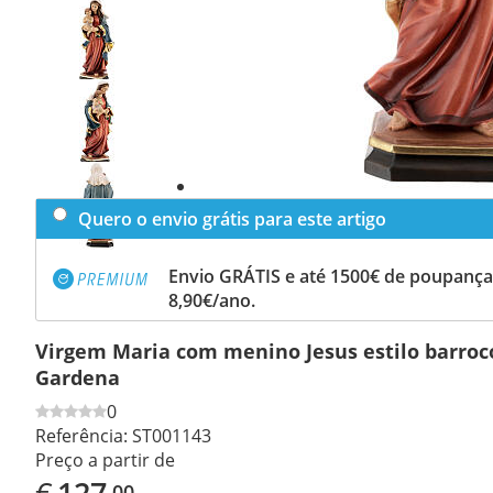
Previous
slide
Next
slide
Quero o envio grátis para este artigo
Envio GRÁTIS e até 1500€ de poupança
8,90€/ano.
Virgem Maria com menino Jesus estilo barroc
Gardena
0
Referência:
ST001143
Preço a partir de
€
127
,00