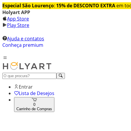
Especial São Lourenço
:
15% de DESCONTO EXTRA
em tod
Holyart APP
App Store
Play Store
Ajuda e contatos
Conheça premium
Entrar
Lista de Desejos
0
Carrinho de Compras