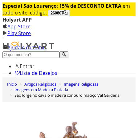
Especial São Lourenço
:
15% de DESCONTO EXTRA
em
todo o site, código:
260807
Holyart APP
App Store
Play Store
Ajuda e contatos
Conheça premium
Entrar
Lista de Desejos
Inicio
Artigos Religiosos
Imagens Religiosas
0
Imagens em Madeira Pintada
Carrinho de Compras
São Jorge no cavalo madeira cor ouro maciço Val Gardena