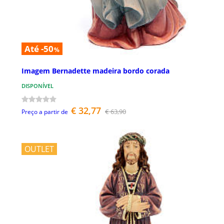
Até -50
%
Imagem Bernadette madeira bordo corada
DISPONÍVEL
€ 32,77
€ 63,90
Preço a partir de
OUTLET