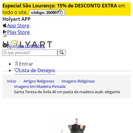
Especial São Lourenço
:
15% de DESCONTO EXTRA
em
todo o site,
código: 260807
Holyart APP
App Store
Play Store
Ajuda e contatos
Conheça premium
Entrar
Lista de Desejos
Inicio
Artigos Religiosos
Imagens Religiosas
0
Imagens em Madeira Pintada
Carrinho de Compras
Santa Teresa de Ávila 40 cm pasta de madeira acab. elegante