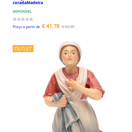
coradaMadeira
DISPONÍVEL
€ 41,78
€ 82,90
Preço a partir de
OUTLET