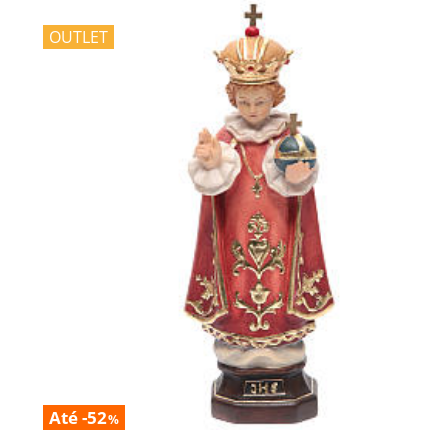
OUTLET
Até -52
%