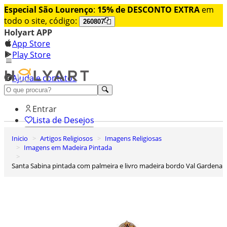
Especial São Lourenço
:
15% de DESCONTO EXTRA
em
todo o site, código:
260807
Holyart APP
App Store
Play Store
Ajuda e contatos
Conheça premium
Entrar
Lista de Desejos
Inicio
Artigos Religiosos
Imagens Religiosas
0
Imagens em Madeira Pintada
Carrinho de Compras
Santa Sabina pintada com palmeira e livro madeira bordo Val Gardena